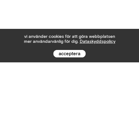
vi använder cookies för att göra webbplatsen
mer användarvänlig för dig.
Dataskyddspolicy
acceptera
Integritetspolicy
Policy
Vårt företag äger och sköter
web4pro.se
("Sajten"). På denna sajt,
kan du hitta information och våra policys om användning,
insamling, och skydd av Personlig Information som vi får från
användare på Sajten.
Företaget WEB4PRO kommer aldrig att sälja din Personliga